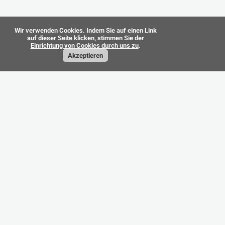
Wir verwenden Cookies. Indem Sie auf einen Link
auf dieser Seite klicken,
stimmen Sie der
Einrichtung von Cookies durch uns zu
.
Akzeptieren
contact@cad-resource.com
Datenschutzrichtlinie
Allgemeine Geschäftsbedingungen
©
CAD-Resource.com
2010 - 2026 Alle Rechte vorbehalten