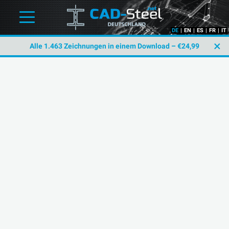
DE
|
EN
|
ES
|
FR
|
IT
×
Alle 1.463 Zeichnungen in einem Download – €24,99