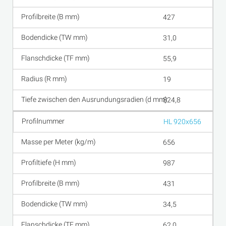
427
31,0
55,9
19
824,8
HL 920x656
656
987
431
34,5
62,0