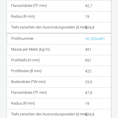
42,7
19
824,8
HL 920x491
491
957
422
25,9
47,0
19
824,8