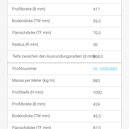
417
39,0
70,0
30
868,0
HL 1000x883
883
1092
424
45,5
82,0