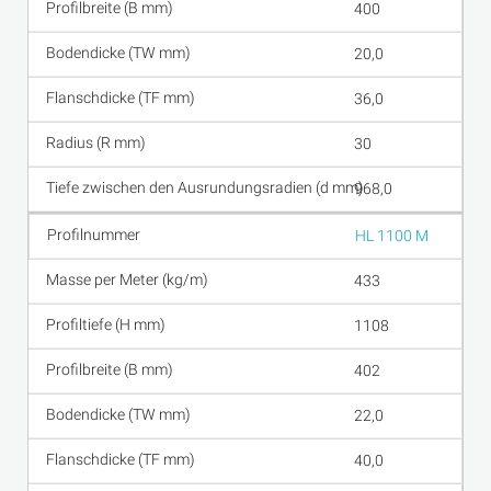
400
20,0
36,0
30
968,0
HL 1100 M
433
1108
402
22,0
40,0