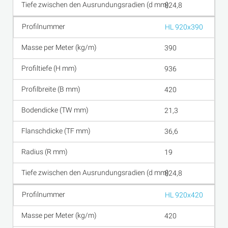
824,8
HL 920x390
390
936
420
21,3
36,6
19
824,8
HL 920x420
420