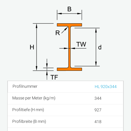
HL 920x344
344
927
418