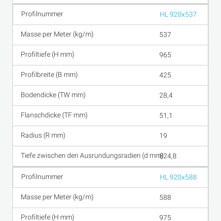
HL 920x537
537
965
425
28,4
51,1
19
824,8
HL 920x588
588
975