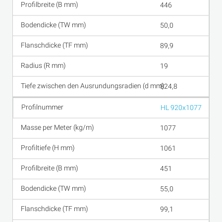
446
50,0
89,9
19
824,8
HL 920x1077
1077
1061
451
55,0
99,1