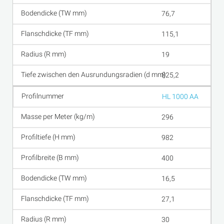
76,7
115,1
19
825,2
HL 1000 AA
296
982
400
16,5
27,1
30