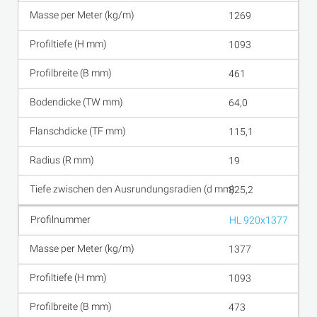
1269
1093
461
64,0
115,1
19
825,2
HL 920x1377
1377
1093
473