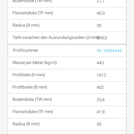
21,1
40,0
30
868,0
HL 1000x443
443
1012
402
23,6
41,9
30