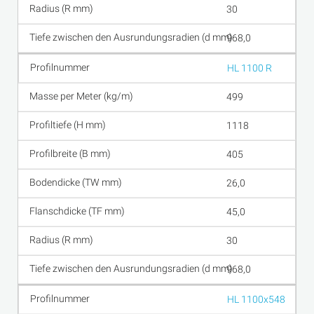
30
968,0
HL 1100 R
499
1118
405
26,0
45,0
30
968,0
HL 1100x548