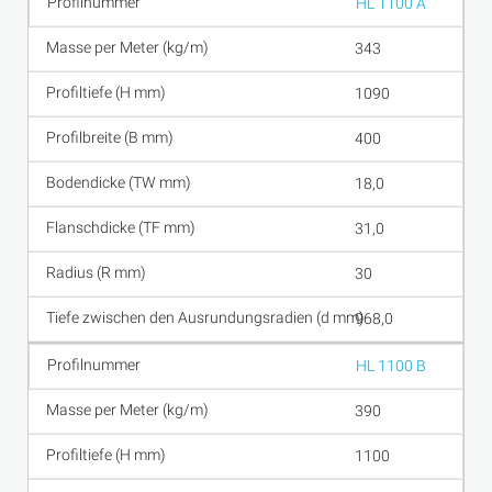
HL 1100 A
343
1090
400
18,0
31,0
30
968,0
HL 1100 B
390
1100