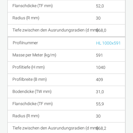
52,0
30
868,0
HL 1000x591
591
1040
409
31,0
55,9
30
868,2