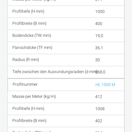
1000
400
19,0
36,1
30
868,0
HL 1000 M
412
1008
402