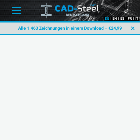
DE
|
EN
|
ES
|
FR
|
IT
×
Alle 1.463 Zeichnungen in einem Download – €24,99