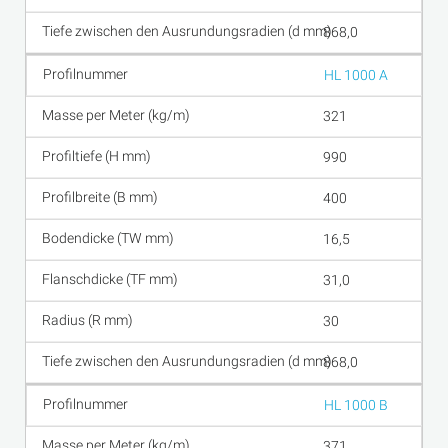
868,0
HL 1000 A
321
990
400
16,5
31,0
30
868,0
HL 1000 B
371